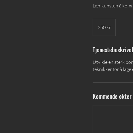
Lær kunsten å komm
250
norske
250 kr
kroner
Tjenestebeskrive
Utvikle en sterk por
teknikker for å lage
Kommende økter