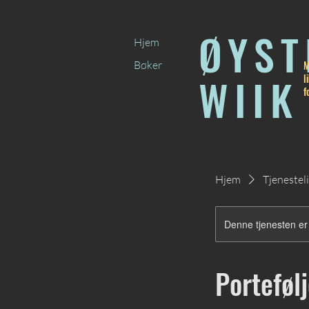
ØYST
Hjem
Bøker
M
WIIK
l
f
Hjem
Tjenestel
Denne tjenesten er 
Portefølj