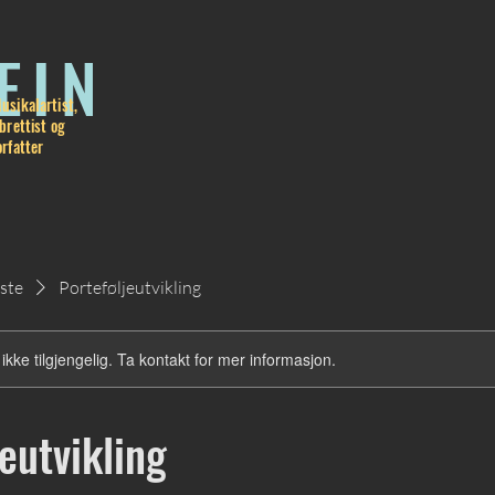
EIN
usikalartist,
ibrettist og
orfatter
iste
Porteføljeutvikling
ikke tilgjengelig. Ta kontakt for mer informasjon.
eutvikling